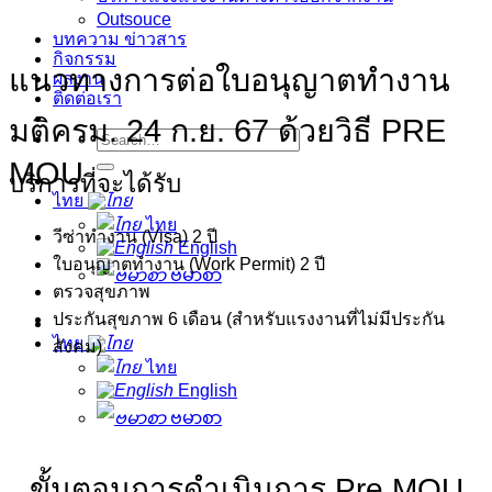
Outsouce
บทความ ข่าวสาร
กิจกรรม
แนวทางการต่อใบอนุญาตทำงาน
ผลงาน
ติดต่อเรา
มติครม. 24 ก.ย. 67 ด้วยวิธี PRE
MOU
บริการที่จะได้รับ
ไทย
ไทย
วีซ่าทำงาน (Visa) 2 ปี
English
ใบอนุญาตทำงาน (Work Permit) 2 ปี
ဗမာစာ
ตรวจสุขภาพ
ประกันสุขภาพ 6 เดือน (สำหรับแรงงานที่ไม่มีประกัน
ไทย
สังคม)
ไทย
English
ဗမာစာ
ขั้นตอนการดำเนินการ Pre MOU